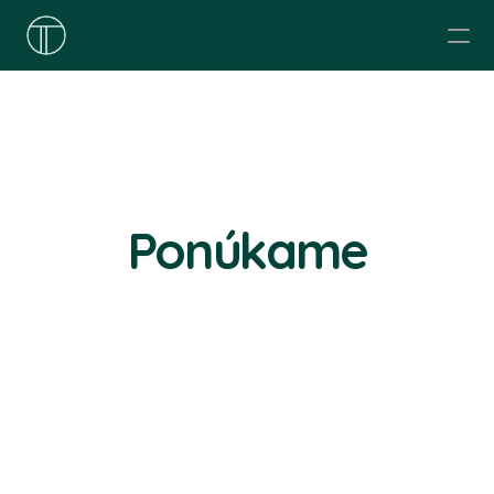
O nás
Organizujeme
Ponúkame
Prečítajte si
Etický kodex
Kontakt
Ponúkame