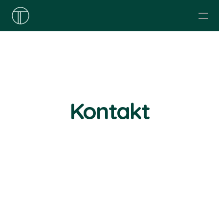
O nás
Organizujeme
Ponúkame
Prečítajte si
Etický kodex
Kontakt
Kontakt