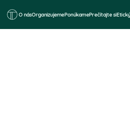
O nás
Organizujeme
Ponúkame
Prečítajte si
Etick