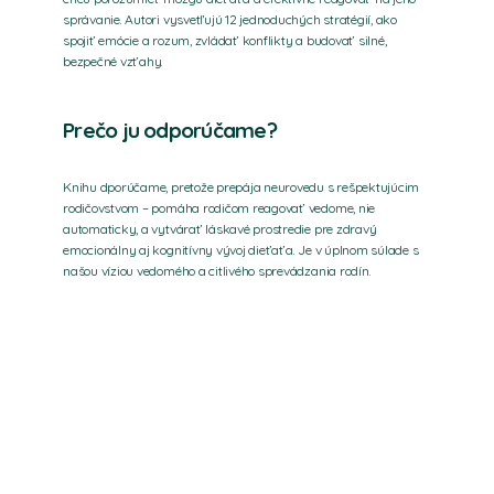
správanie. Autori vysvetľujú 12 jednoduchých stratégií, ako 
spojiť emócie a rozum, zvládať konflikty a budovať silné, 
bezpečné vzťahy.
Prečo ju odporúčame?
Knihu dporúčame, pretože prepája neurovedu s rešpektujúcim 
rodičovstvom – pomáha rodičom reagovať vedome, nie 
automaticky, a vytvárať láskavé prostredie pre zdravý 
emocionálny aj kognitívny vývoj dieťaťa. Je v úplnom súlade s 
našou víziou vedomého a citlivého sprevádzania rodín.
Link na PDF