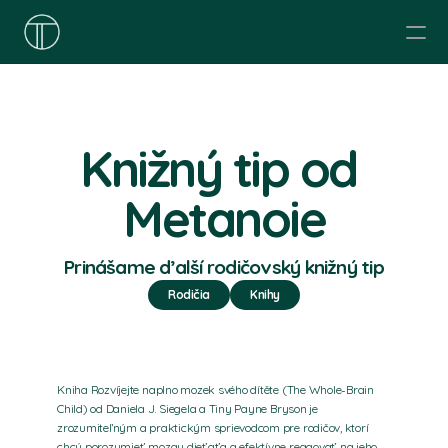
O nás
Organizujeme
Ponúkame
Prečítajte si
Knižný tip od 
Etický kodex
Kontakt
Metanoie
Prinášame ďalší rodičovský knižný tip
Rodičia
Knihy
Kniha Rozvíjejte naplno mozek svého dítěte (The Whole-Brain 
Child) od Daniela J. Siegela a Tiny Payne Bryson je 
zrozumiteľným a praktickým sprievodcom pre rodičov, ktorí 
chcú porozumieť mozgu dieťaťa a efektívne reagovať na jeho 